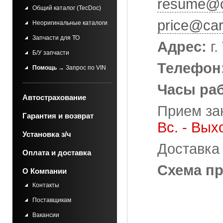
resume@c
Общий каталог (TecDoc)
price@car
Неоригинальные каталоги
Запчасти для ТО
Адрес:
г.
Б/У запчасти
Телефон
Помощь
→ Запрос по VIN
Часы ра
Автострахование
Прием зака
Гарантия и возврат
Вс. - Вых
Установка з/ч
Доставка 
Оплата и доставка
Схема пр
О Компании
Контакты
Поставщикам
Вакансии