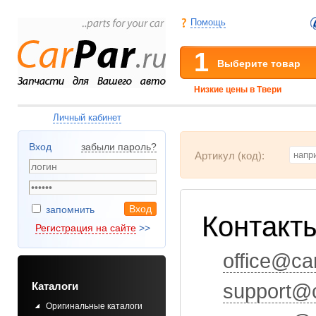
Помощь
1
Выберите товар
Низкие цены в Твери
Личный кабинет
Вход
забыли пароль
?
Артикул (код):
запомнить
Контакт
Регистрация на сайте
>>
office@ca
Каталоги
support@c
Оригинальные каталоги